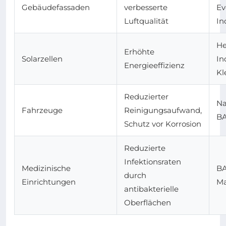
Gebäudefassaden
verbesserte
Ev
Luftqualität
In
He
Erhöhte
Solarzellen
In
Energieeffizienz
Kl
Reduzierter
Na
Fahrzeuge
Reinigungsaufwand,
B
Schutz vor Korrosion
Reduzierte
Infektionsraten
Medizinische
BA
durch
Einrichtungen
Ma
antibakterielle
Oberflächen