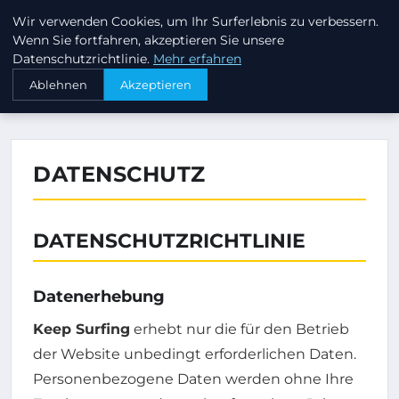
Wir verwenden Cookies, um Ihr Surferlebnis zu verbessern.
KEEP SURFING
Wenn Sie fortfahren, akzeptieren Sie unsere
Datenschutzrichtlinie.
Mehr erfahren
›
STARTSEITE
DATENSCHUTZ
Ablehnen
Akzeptieren
DATENSCHUTZ
DATENSCHUTZRICHTLINIE
Datenerhebung
Keep Surfing
erhebt nur die für den Betrieb
der Website unbedingt erforderlichen Daten.
Personenbezogene Daten werden ohne Ihre