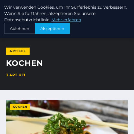
Wir verwenden Cookies, um Ihr Surferlebnis zu verbessern.
KEEP SURFING
Wenn Sie fortfahren, akzeptieren Sie unsere
Datenschutzrichtlinie.
Mehr erfahren
STARTSEITE
KOCHEN
Ablehnen
Akzeptieren
ARTIKEL
KOCHEN
3 ARTIKEL
KOCHEN