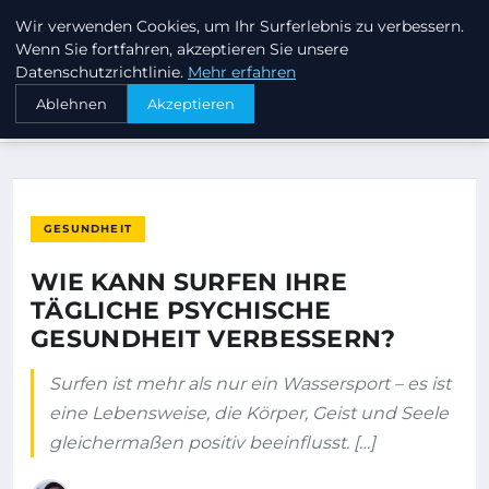
Wir verwenden Cookies, um Ihr Surferlebnis zu verbessern.
KEEP SURFING
Wenn Sie fortfahren, akzeptieren Sie unsere
Datenschutzrichtlinie.
Mehr erfahren
STARTSEITE
GESUNDHEIT
Ablehnen
Akzeptieren
WIE KANN SURFEN IHRE TÄGLICHE PSYCHISCHE GESUNDHEIT…
GESUNDHEIT
WIE KANN SURFEN IHRE
TÄGLICHE PSYCHISCHE
GESUNDHEIT VERBESSERN?
Surfen ist mehr als nur ein Wassersport – es ist
eine Lebensweise, die Körper, Geist und Seele
gleichermaßen positiv beeinflusst. […]