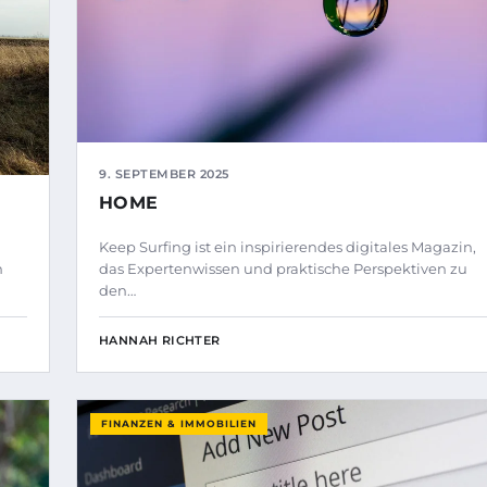
9. SEPTEMBER 2025
HOME
Keep Surfing ist ein inspirierendes digitales Magazin,
n
das Expertenwissen und praktische Perspektiven zu
den…
HANNAH RICHTER
FINANZEN & IMMOBILIEN