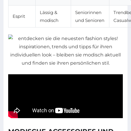
Lässig &
Seniorinnen
Trendb
Esprit
modisch
und Senioren
Casual