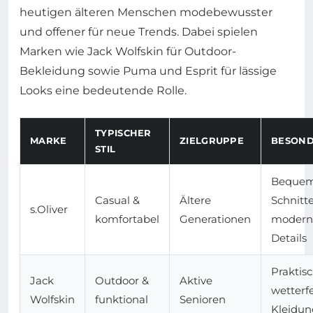
heutigen älteren Menschen modebewusster
und offener für neue Trends. Dabei spielen
Marken wie Jack Wolfskin für Outdoor-
Bekleidung sowie Puma und Esprit für lässige
Looks eine bedeutende Rolle.
TYPISCHER
MARKE
ZIELGRUPPE
BESOND
STIL
Beque
Casual &
Ältere
Schnitt
s.Oliver
komfortabel
Generationen
modern
Details
Praktisc
Jack
Outdoor &
Aktive
wetterf
Wolfskin
funktional
Senioren
Kleidun