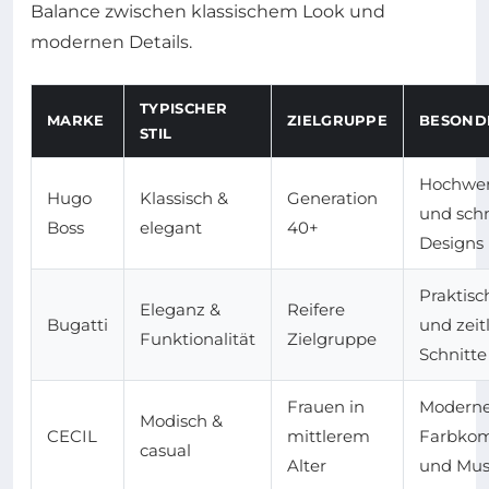
Balance zwischen klassischem Look und
modernen Details.
TYPISCHER
MARKE
ZIELGRUPPE
BESOND
STIL
Hochwert
Hugo
Klassisch &
Generation
und schn
Boss
elegant
40+
Designs
Praktisc
Eleganz &
Reifere
Bugatti
und zeit
Funktionalität
Zielgruppe
Schnitte
Frauen in
Modern
Modisch &
CECIL
mittlerem
Farbkom
casual
Alter
und Mus