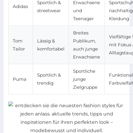
Sportlich &
Erwachsene
Sportschu
Adidas
streetwear
und
nachhaltig
Teenager
Kleidung
Breites
Vielfältige 
Tom
Lässig &
Publikum,
mit Fokus 
Tailor
komfortabel
auch junge
Alltagstau
Erwachsene
Sportliche
Sportlich &
Funktional
Puma
junge
trendig
Farbvielfal
Zielgruppe