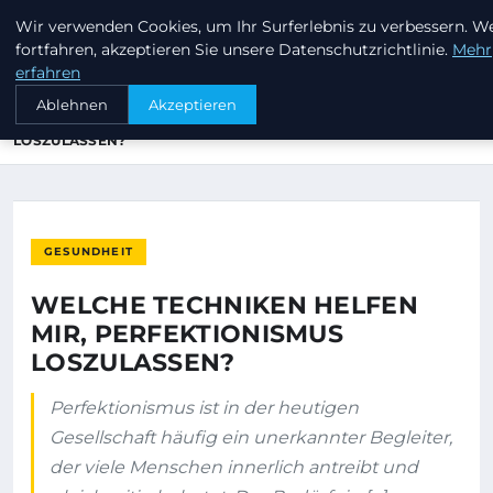
Wir verwenden Cookies, um Ihr Surferlebnis zu verbessern. W
KEEP SURFING
fortfahren, akzeptieren Sie unsere Datenschutzrichtlinie.
Mehr
erfahren
STARTSEITE
GESUNDHEIT
Ablehnen
Akzeptieren
WELCHE TECHNIKEN HELFEN MIR, PERFEKTIONISMUS
LOSZULASSEN?
GESUNDHEIT
WELCHE TECHNIKEN HELFEN
MIR, PERFEKTIONISMUS
LOSZULASSEN?
Perfektionismus ist in der heutigen
Gesellschaft häufig ein unerkannter Begleiter,
der viele Menschen innerlich antreibt und