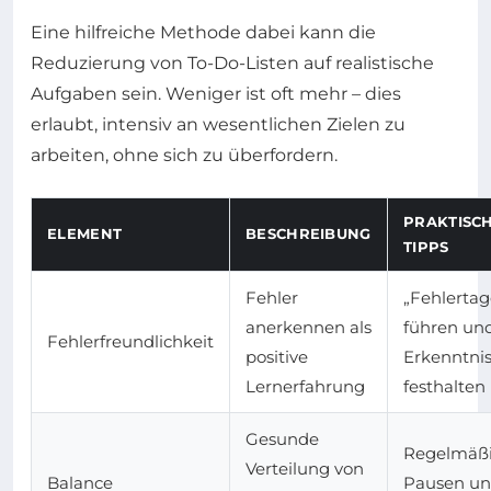
Eine hilfreiche Methode dabei kann die
Reduzierung von To-Do-Listen auf realistische
Aufgaben sein. Weniger ist oft mehr – dies
erlaubt, intensiv an wesentlichen Zielen zu
arbeiten, ohne sich zu überfordern.
PRAKTISC
ELEMENT
BESCHREIBUNG
TIPPS
Fehler
„Fehlerta
anerkennen als
führen un
Fehlerfreundlichkeit
positive
Erkenntni
Lernerfahrung
festhalten
Gesunde
Regelmäß
Verteilung von
Balance
Pausen u