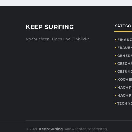
KEEP SURFING
KATEGO
Nachrichten, Tipps und Einblicke
FINANZ
FRAUEN
GENER
GESCH
GESUN
KOCHE
NACHR
NACHR
TECHN
© 2026
Keep Surfing
. Alle Rechte vorbehalten.