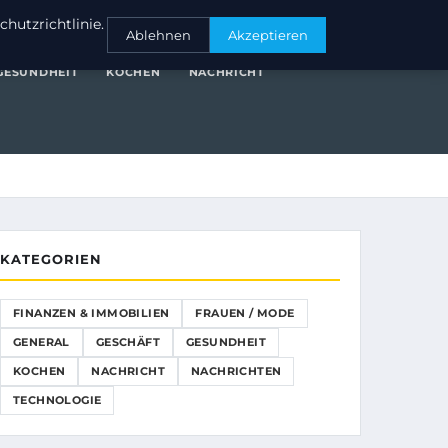
NANZEN & IMMOBILIEN
FRAUEN / MODE
GENERAL
GESCHÄFT
hutzrichtlinie.
Ablehnen
Akzeptieren
GESUNDHEIT
KOCHEN
NACHRICHT
KATEGORIEN
FINANZEN & IMMOBILIEN
FRAUEN / MODE
GENERAL
GESCHÄFT
GESUNDHEIT
KOCHEN
NACHRICHT
NACHRICHTEN
TECHNOLOGIE