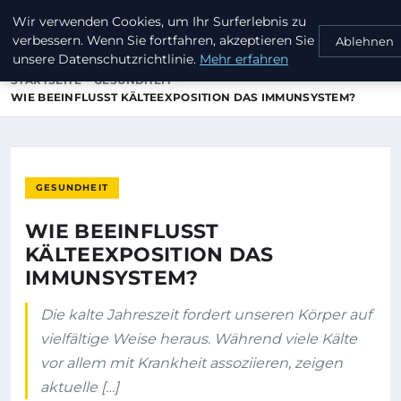
Wir verwenden Cookies, um Ihr Surferlebnis zu
KEEP SURFING
verbessern. Wenn Sie fortfahren, akzeptieren Sie
Ablehnen
unsere Datenschutzrichtlinie.
Mehr erfahren
STARTSEITE
GESUNDHEIT
WIE BEEINFLUSST KÄLTEEXPOSITION DAS IMMUNSYSTEM?
GESUNDHEIT
WIE BEEINFLUSST
KÄLTEEXPOSITION DAS
IMMUNSYSTEM?
Die kalte Jahreszeit fordert unseren Körper auf
vielfältige Weise heraus. Während viele Kälte
vor allem mit Krankheit assoziieren, zeigen
aktuelle […]