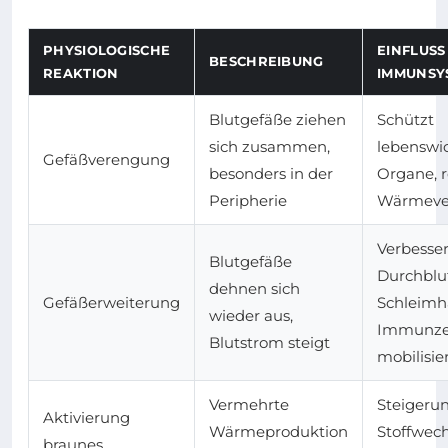
PHYSIOLOGISCHE
EINFLUSS
BESCHREIBUNG
REAKTION
IMMUNSY
Blutgefäße ziehen
Schützt
sich zusammen,
lebenswi
Gefäßverengung
besonders in der
Organe, r
Peripherie
Wärmever
Verbesse
Blutgefäße
Durchblu
dehnen sich
Gefäßerweiterung
Schleimh
wieder aus,
Immunze
Blutstrom steigt
mobilisie
Vermehrte
Steigeru
Aktivierung
Wärmeproduktion
Stoffwec
braunes