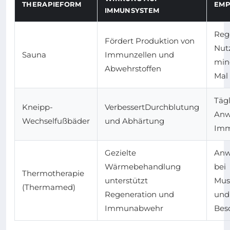
THERAPIEFORM
EMP
IMMUNSYSTEM
Reg
Fördert Produktion von
Nut
Sauna
Immunzellen und
min
Abwehrstoffen
Mal
Täg
Kneipp-
VerbessertDurchblutung
Anw
Wechselfußbäder
und Abhärtung
Imm
Gezielte
Anw
Wärmebehandlung
bei
Thermotherapie
unterstützt
Mus
(Thermamed)
Regeneration und
und
Immunabwehr
Bes