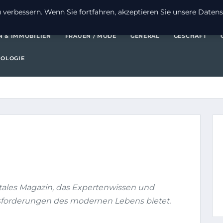
FI
verbessern. Wenn Sie fortfahren, akzeptieren Sie unsere Datensc
N & IMMOBILIEN
FRAUEN / MODE
GENERAL
GESCHÄFT
OLOGIE
gitales Magazin, das Expertenwissen und
sforderungen des modernen Lebens bietet.