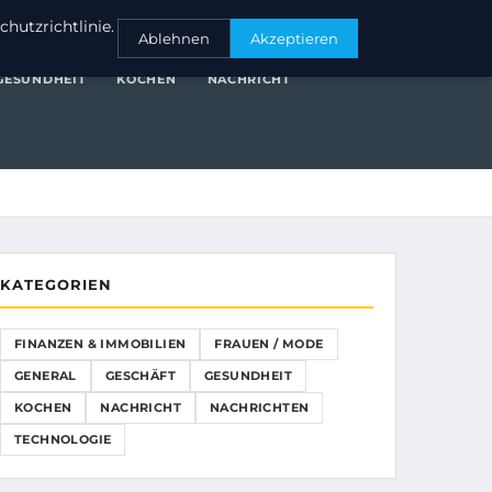
NANZEN & IMMOBILIEN
FRAUEN / MODE
GENERAL
GESCHÄFT
hutzrichtlinie.
Ablehnen
Akzeptieren
GESUNDHEIT
KOCHEN
NACHRICHT
KATEGORIEN
FINANZEN & IMMOBILIEN
FRAUEN / MODE
GENERAL
GESCHÄFT
GESUNDHEIT
KOCHEN
NACHRICHT
NACHRICHTEN
TECHNOLOGIE