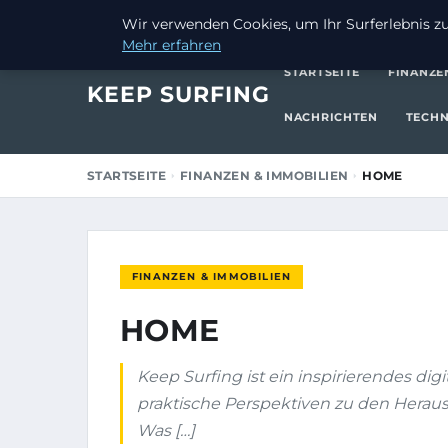
9. SEPTEMBER 2025
Wir verwenden Cookies, um Ihr Surferlebnis zu 
Mehr erfahren
STARTSEITE
FINANZE
KEEP SURFING
NACHRICHTEN
TECHN
STARTSEITE
FINANZEN & IMMOBILIEN
HOME
FINANZEN & IMMOBILIEN
HOME
Keep Surfing ist ein inspirierendes di
praktische Perspektiven zu den Herau
Was […]